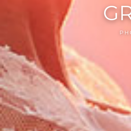
GR
PH