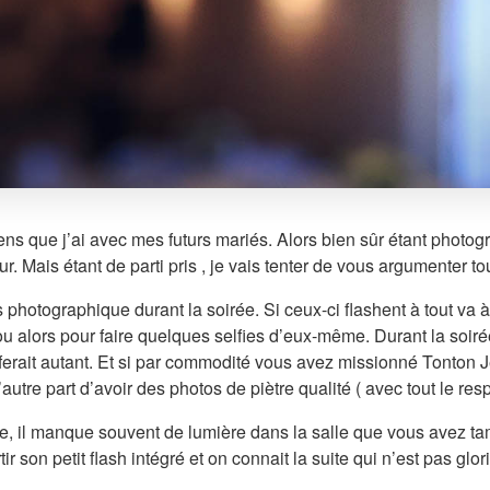
ens que j’ai avec mes futurs mariés. Alors bien sûr étant photo
. Mais étant de parti pris , je vais tenter de vous argumenter tou
hotographique durant la soirée. Si ceux-ci flashent à tout va à
u alors pour faire quelques selfies d’eux-même. Durant la soiré
 ferait autant. Et si par commodité vous avez missionné Tonton Je
 d’autre part d’avoir des photos de piètre qualité ( avec tout le r
rée, il manque souvent de lumière dans la salle que vous avez t
r son petit flash intégré et on connait la suite qui n’est pas gl