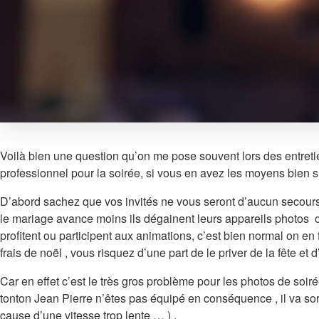
Voilà bien une question qu’on me pose souvent lors des entreti
professionnel pour la soirée, si vous en avez les moyens bien sur
D’abord sachez que vos invités ne vous seront d’aucun secours p
le mariage avance moins ils dégainent leurs appareils photos o
profitent ou participent aux animations, c’est bien normal on en
frais de noël , vous risquez d’une part de le priver de la fête et
Car en effet c’est le très gros problème pour les photos de soi
tonton Jean Pierre n’êtes pas équipé en conséquence , il va sorti
cause d’une vitesse trop lente … ) .