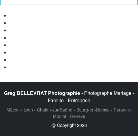
Photographe reportage photo entreprise Lyon
Photographe industriel Lyon
Reportage photo corporate Lyon
Photographe entreprise agroalimentaire Lyon
Photographe usine Lyon
Reportage photo production industrielle
Photographe marque agroalimentaire
Photographe pour communication d’entreprise Lyon
Greg BELLEVRAT Photographie
- Photographe Mariage -
Famille - Entreprise
Mâcon - Lyon - Chalon-sur-Saône - Bourg-en-Bresse - Paray-le-
Monial - Genève
@ Copyright 2026